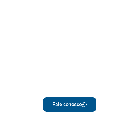
tecnológicas
para Startups e
Fintechs.
Respiramos tecnologia!
Fale conosco